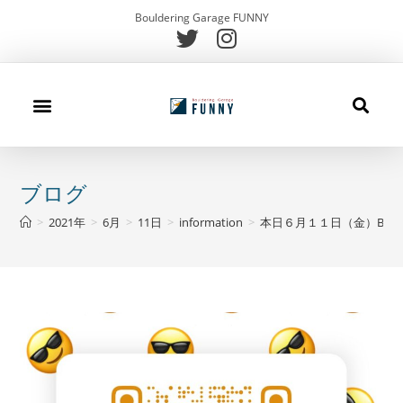
Bouldering Garage FUNNY
施設案内
初めての方
キッズスクール
メニュー
アクセス
お問合せ
ブログ
ブログ
>
2021年
>
6月
>
11日
>
information
>
本日６月１１日（金）Boulde