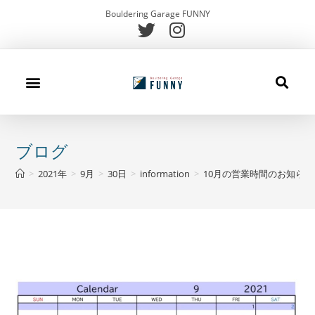
Bouldering Garage FUNNY
施設案内
初めての方
キッズスクール
メニュー
アクセス
お問合せ
ブログ
ブログ
>
2021年
>
9月
>
30日
>
information
>
10月の営業時間のお知らせ